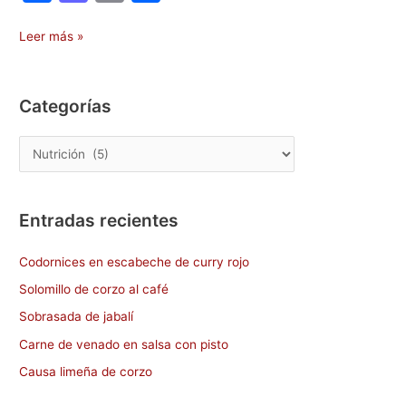
a
a
m
o
c
st
ai
m
Leer más »
e
o
l
p
b
d
ar
Categorías
o
o
tir
o
n
k
Entradas recientes
Codornices en escabeche de curry rojo
Solomillo de corzo al café
Sobrasada de jabalí
Carne de venado en salsa con pisto
Causa limeña de corzo