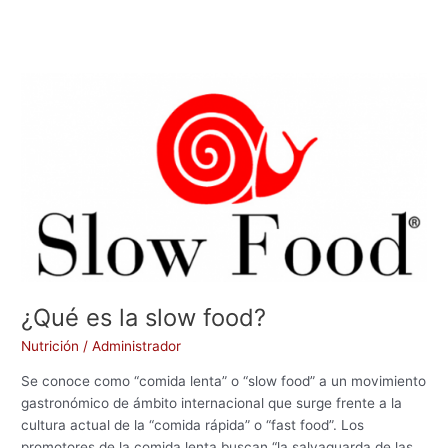
¿Qué
es
la
slow
food?
¿Qué es la slow food?
Nutrición
/
Administrador
Se conoce como “comida lenta” o “slow food” a un movimiento
gastronómico de ámbito internacional que surge frente a la
cultura actual de la “comida rápida” o “fast food”. Los
promotores de la comida lenta buscan “la salvaguarda de las