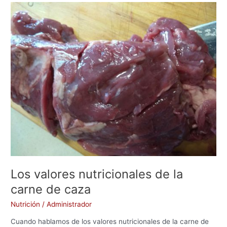
b
d
ar
Los
o
o
tir
valores
nutricionales
o
n
de
k
la
carne
de
caza
Los valores nutricionales de la
carne de caza
Nutrición
/
Administrador
Cuando hablamos de los valores nutricionales de la carne de