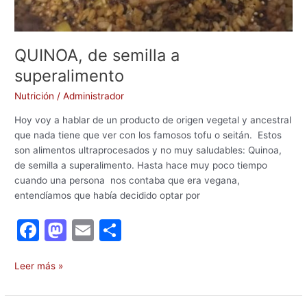
QUINOA, de semilla a
superalimento
Nutrición
/
Administrador
Hoy voy a hablar de un producto de origen vegetal y ancestral
que nada tiene que ver con los famosos tofu o seitán. Estos
son alimentos ultraprocesados y no muy saludables: Quinoa,
de semilla a superalimento. Hasta hace muy poco tiempo
cuando una persona nos contaba que era vegana,
entendíamos que había decidido optar por
F
M
E
C
a
a
m
o
c
st
ai
m
Leer más »
e
o
l
p