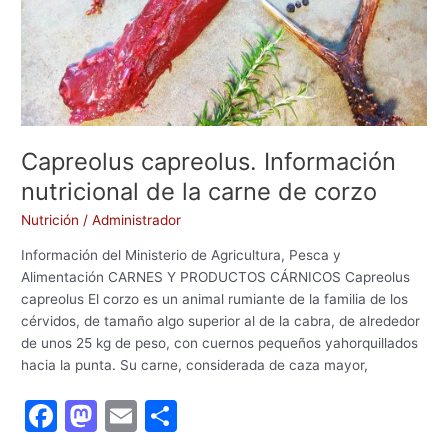
Capreolus capreolus. Información
nutricional de la carne de corzo
Nutrición
/
Administrador
Información del Ministerio de Agricultura, Pesca y
Alimentación CARNES Y PRODUCTOS CÁRNICOS Capreolus
capreolus El corzo es un animal rumiante de la familia de los
cérvidos, de tamaño algo superior al de la cabra, de alrededor
de unos 25 kg de peso, con cuernos pequeños yahorquillados
hacia la punta. Su carne, considerada de caza mayor,
F
M
E
C
a
a
m
o