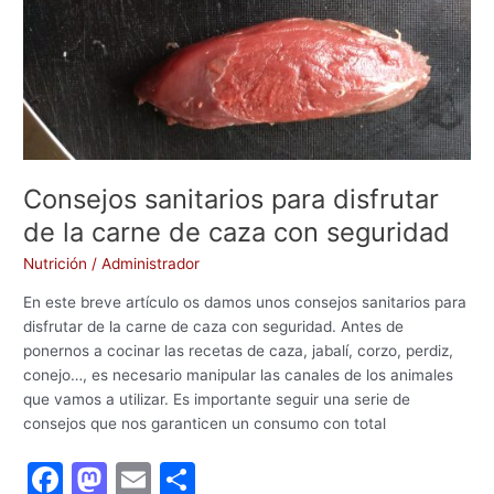
de
caza
con
seguridad
Consejos sanitarios para disfrutar
de la carne de caza con seguridad
Nutrición
/
Administrador
En este breve artículo os damos unos consejos sanitarios para
disfrutar de la carne de caza con seguridad. Antes de
ponernos a cocinar las recetas de caza, jabalí, corzo, perdiz,
conejo…, es necesario manipular las canales de los animales
que vamos a utilizar. Es importante seguir una serie de
consejos que nos garanticen un consumo con total
F
M
E
C