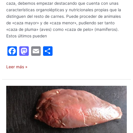
caza, debemos empezar destacando que cuenta con unas
características organolépticas y nutricionales propias que la
distinguen del resto de carnes. Puede proceder de animales
de «caza mayor» y de «caza menor», pudiendo ser tanto
«caza de pluma» (aves) como «caza de pelo» (mamíferos).
Estos últimos pueden
F
M
E
C
a
a
m
o
c
st
ai
m
Leer más »
e
o
l
p
b
d
ar
Consejos
o
o
tir
sanitarios
para
o
n
disfrutar
k
de
la
carne