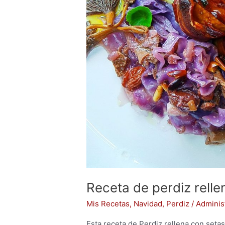
Receta de perdiz relle
Mis Recetas
,
Navidad
,
Perdiz
/
Adminis
Esta receta de Perdiz rellena con setas