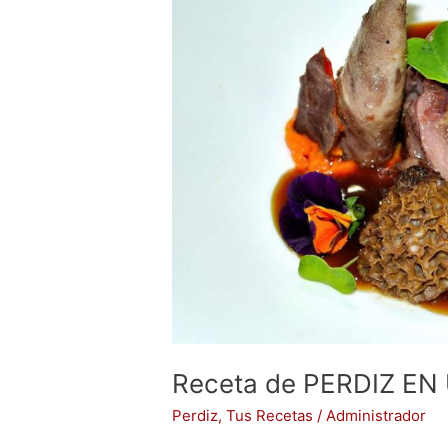
UN
CAMPO
DE
SETAS
Receta de PERDIZ E
Perdiz
,
Tus Recetas
/
Administrador