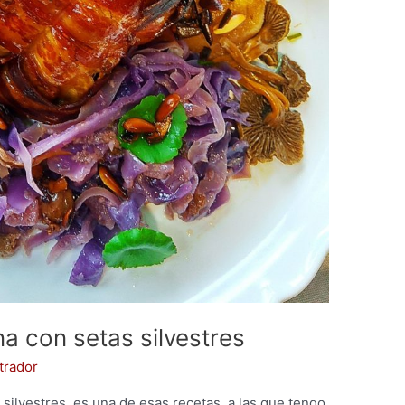
na con setas silvestres
trador
 silvestres, es una de esas recetas, a las que tengo