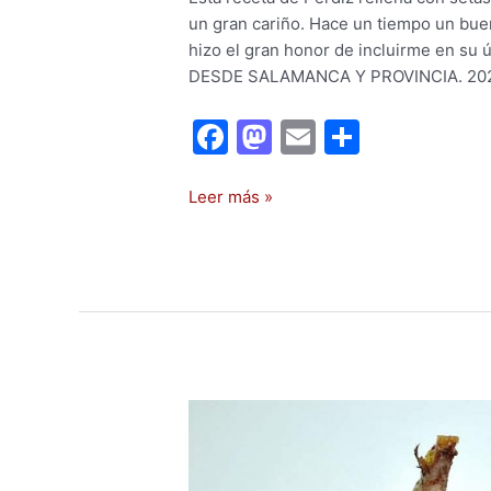
un gran cariño. Hace un tiempo un b
hizo el gran honor de incluirme en su
DESDE SALAMANCA Y PROVINCIA. 202 
F
M
E
C
a
a
m
o
c
st
ai
m
Leer más »
e
o
l
p
b
d
ar
o
o
tir
o
n
k
Receta
de
PERDIZ
EN