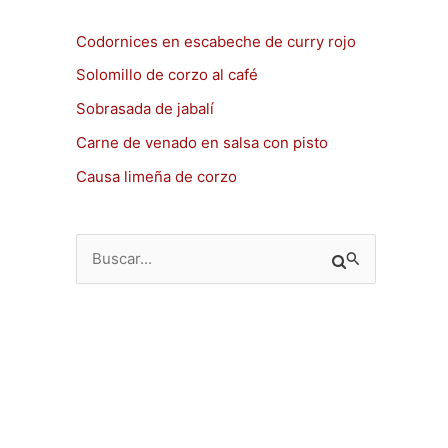
Codornices en escabeche de curry rojo
Solomillo de corzo al café
Sobrasada de jabalí
Carne de venado en salsa con pisto
Causa limeña de corzo
B
u
s
c
a
r
p