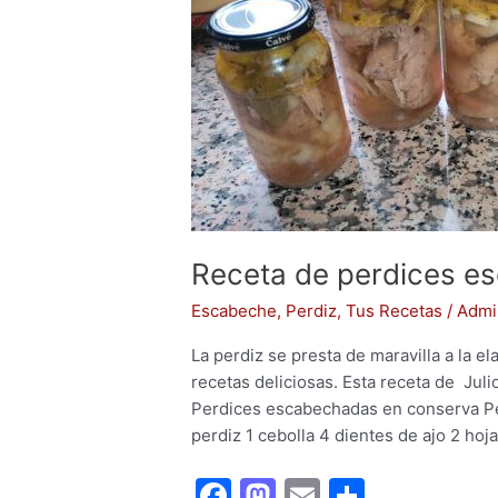
escabechadas
en
conserva
Receta de perdices e
Escabeche
,
Perdiz
,
Tus Recetas
/
Admi
La perdiz se presta de maravilla a la e
recetas deliciosas. Esta receta de Julio
Perdices escabechadas en conserva Pe
perdiz 1 cebolla 4 dientes de ajo 2 hoj
F
M
E
C