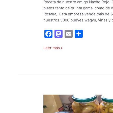
Receta de nuestro amigo Nacho Rojo. 
platos tanto de quinta gama, como de de
Rosalía, Esta empresa vende más de 6.
nuestros 5000 bueyes wagyu, viñas y b
F
M
E
C
a
a
m
o
c
st
ai
m
Leer más »
e
o
l
p
b
d
ar
o
o
tir
o
n
k
Receta
de
perdices