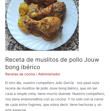
o
n
de
k
pollo
Jouw
bong
ibérico
Receta de muslitos de pollo Jouw
bong ibérico
Recetas de cocina
/
Administrador
El otro día, nuestro compañero Julio García nos pasó esta
receta de muslitos de pollo Jouw bong ibérico, que sin ser
caza a simple vista, tiene mucho duende. Nuestro compañero,
nos tiene enamoraditos con su cocina. Y no solo con la carne
de caza entre fogones, que sobra decir, tiene hechuras y un
arte especial,