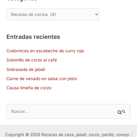
o
o
tir
o
n
k
Entradas recientes
Codornices en escabeche de curry rojo
Solomillo de corzo al café
Sobrasada de jabalí
Carne de venado en salsa con pisto
Causa limeña de corzo
B
u
s
Copyright © 2026 Recetas de caza, jabalí, corzo, perdiz, conejo -