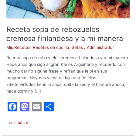
Receta sopa de rebozuelos
cremosa finlandesa y a mi manera
Mis Recetas
,
Recetas de cocina
,
Setas
/
Administrador
Receta sopa de rebozuelos cremosa finlandesa y a mi manera
Hace años que sigo al gran Karlos Arguiñano y recuerdo con
mucho cariño alguna frase y refrán que le oí en sus
programas. Hoy nos viene de lujo una de ellas…
«Siete virtudes tiene la sopa, quita la sed y el hambre apoca,
hace dormir y […]
F
M
E
C
a
a
m
o
c
st
ai
m
Leer más »
e
o
l
p