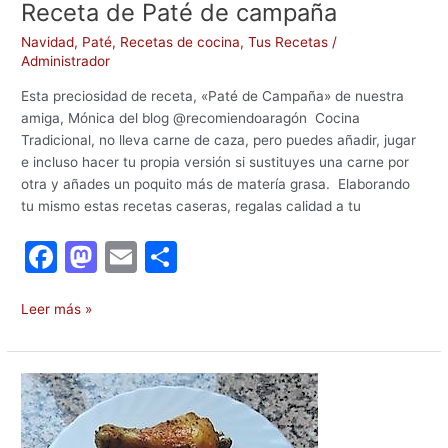
Receta de Paté de campaña
Navidad
,
Paté
,
Recetas de cocina
,
Tus Recetas
/
Administrador
Esta preciosidad de receta, «Paté de Campaña» de nuestra
amiga, Mónica del blog @recomiendoaragón Cocina
Tradicional, no lleva carne de caza, pero puedes añadir, jugar
e incluso hacer tu propia versión si sustituyes una carne por
otra y añades un poquito más de matería grasa. Elaborando
tu mismo estas recetas caseras, regalas calidad a tu
F
M
E
C
a
a
m
o
c
st
ai
m
Leer más »
e
o
l
p
b
d
ar
Receta
o
o
tir
de
muslitos