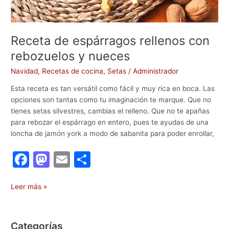
Receta de espárragos rellenos con
rebozuelos y nueces
Navidad
,
Recetas de cocina
,
Setas
/
Administrador
Esta receta es tan versátil como fácil y muy rica en boca. Las
opciones son tantas como tu imaginación te marque. Que no
tienes setas silvestres, cambias el relleno. Que no te apañas
para rebozar el espárrago en entero, pues te ayudas de una
loncha de jamón york a modo de sabanita para poder enrollar,
F
M
E
C
a
a
m
o
c
st
ai
m
Leer más »
e
o
l
p
b
d
ar
Categorías