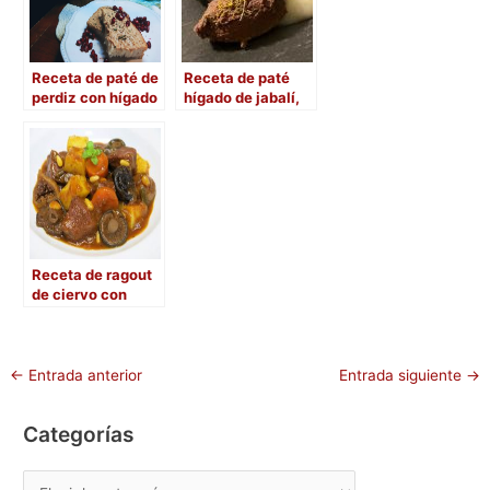
o
o
tir
o
n
Receta de paté de
Receta de paté
k
perdiz con hígado
hígado de jabalí,
de ave
flores de hinojo y
mermelada de ajo
Receta de ragout
de ciervo con
rebollones, higos
y ciruelas pasas
en salsa de
chocolate, brandy
←
Entrada anterior
Entrada siguiente
→
y Oporto
Categorías