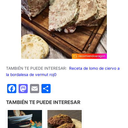
TAMBIÉN TE PUEDE INTERESAR:
Receta de lomo de ciervo a
la bordalesa de vermut roj0
F
M
E
C
a
a
m
o
TAMBIÉN TE PUEDE INTERESAR
c
st
ai
m
e
o
l
p
b
d
ar