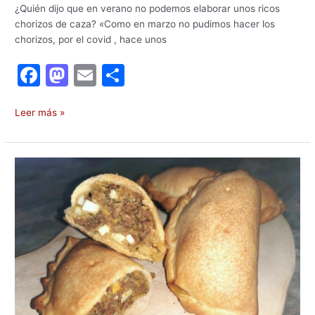
¿Quién dijo que en verano no podemos elaborar unos ricos
chorizos de caza? «Como en marzo no pudimos hacer los
chorizos, por el covid , hace unos
F
M
E
C
a
a
m
o
c
st
ai
m
Leer más »
e
o
l
p
b
d
ar
Empanadillas
o
o
tir
de
caza
o
n
con
k
masa
crujiente