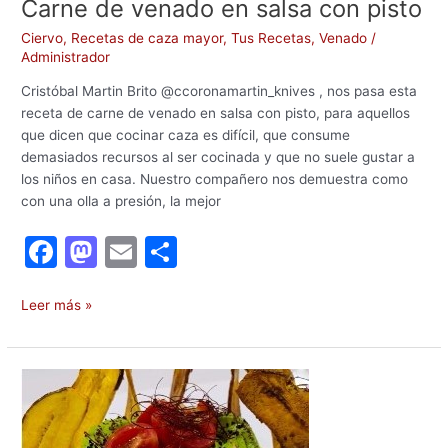
Carne de venado en salsa con pisto
Ciervo
,
Recetas de caza mayor
,
Tus Recetas
,
Venado
/
Administrador
Cristóbal Martin Brito @ccoronamartin_knives , nos pasa esta
receta de carne de venado en salsa con pisto, para aquellos
que dicen que cocinar caza es difícil, que consume
demasiados recursos al ser cocinada y que no suele gustar a
los niños en casa. Nuestro compañero nos demuestra como
con una olla a presión, la mejor
F
M
E
C
a
a
m
o
c
st
ai
m
Leer más »
e
o
l
p
b
d
ar
Causa
o
o
tir
limeña
de
o
n
corzo