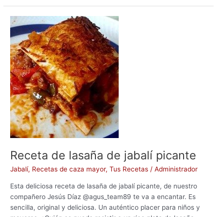
e
o
l
p
b
d
ar
Receta
o
o
tir
de
lasaña
o
n
de
k
jabalí
picante
Receta de lasaña de jabalí picante
Jabalí
,
Recetas de caza mayor
,
Tus Recetas
/
Administrador
Esta deliciosa receta de lasaña de jabalí picante, de nuestro
compañero Jesús Díaz @agus_team89 te va a encantar. Es
sencilla, original y deliciosa. Un auténtico placer para niños y