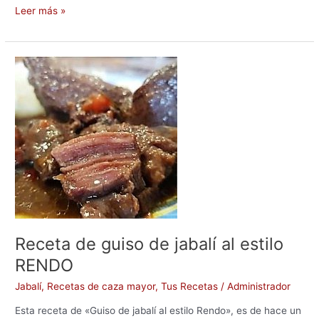
c
st
ai
m
Leer más »
e
o
l
p
b
d
ar
Receta
o
o
tir
de
guiso
o
n
de
k
jabalí
al
estilo
RENDO
Receta de guiso de jabalí al estilo
RENDO
Jabalí
,
Recetas de caza mayor
,
Tus Recetas
/
Administrador
Esta receta de «Guiso de jabalí al estilo Rendo», es de hace un