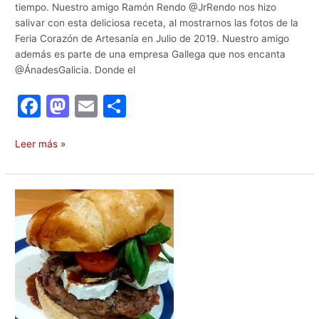
tiempo. Nuestro amigo Ramón Rendo @JrRendo nos hizo
salivar con esta deliciosa receta, al mostrarnos las fotos de la
Feria Corazón de Artesanía en Julio de 2019. Nuestro amigo
además es parte de una empresa Gallega que nos encanta
@ÁnadesGalicia. Donde el
F
M
E
C
a
a
m
o
c
st
ai
m
Leer más »
e
o
l
p
b
d
ar
Receta
o
o
tir
de
hamburguesas
o
n
de
k
jabalí.
Hunting
supreme
burger