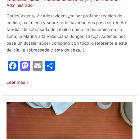
Administrador
Carles Vicens, @carlessvicens_cuiner profesor técnico de
cocina, pastelería y sobre todo cazador, nos pasa su receta
familiar de sobrasada de jabalí o como se denomina en su
zona, la Marina alta valenciana, longaniza roja. Además nos
pasa un dossier súper completo con todo lo referente a esta
delicia, la sobrassada y ésta de caza, (
F
M
E
C
a
a
m
o
c
st
ai
m
Leer más »
e
o
l
p
b
d
ar
Carne
o
o
tir
de
venado
o
n
en
k
salsa