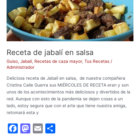
Receta de jabalí en salsa
Guiso
,
Jabalí
,
Recetas de caza mayor
,
Tus Recetas
/
Administrador
Deliciosa receta de Jabalí en salsa, de nuestra compañera
Cristina Calle Guerra sus MIÉRCOLES DE RECETA eran y son
unos de los acontecimientos más deliciosos y divertidos de la
red. Aunque con esto de la pandemia se dejen cosas a un
lado, estoy segura que con el arte que tiene nuestra amiga,
retomará esta y
F
M
E
C
a
a
m
o