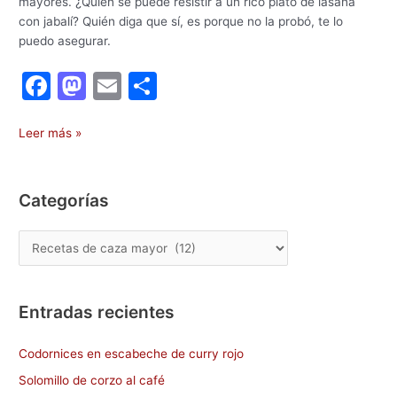
mayores. ¿Quién se puede resistir a un rico plato de lasaña
con jabalí? Quién diga que sí, es porque no la probó, te lo
puedo asegurar.
F
M
E
C
a
a
m
o
c
st
ai
m
Leer más »
e
o
l
p
b
d
ar
Categorías
o
o
tir
o
n
k
Entradas recientes
Codornices en escabeche de curry rojo
Solomillo de corzo al café