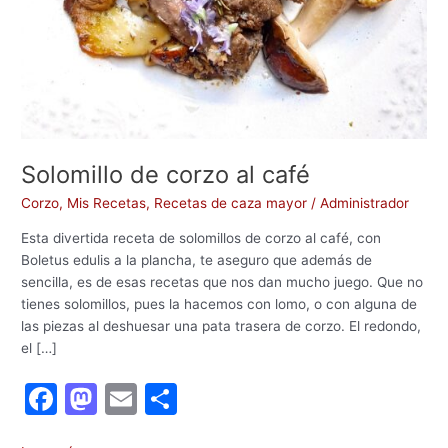
Solomillo de corzo al café
Corzo
,
Mis Recetas
,
Recetas de caza mayor
/
Administrador
Esta divertida receta de solomillos de corzo al café, con
Boletus edulis a la plancha, te aseguro que además de
sencilla, es de esas recetas que nos dan mucho juego. Que no
tienes solomillos, pues la hacemos con lomo, o con alguna de
las piezas al deshuesar una pata trasera de corzo. El redondo,
el […]
F
M
E
C
a
a
m
o