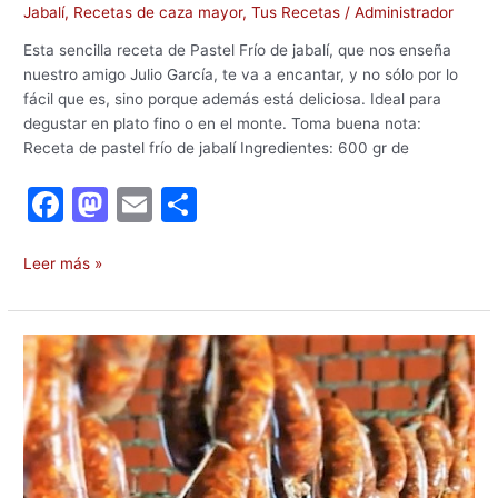
Jabalí
,
Recetas de caza mayor
,
Tus Recetas
/
Administrador
Esta sencilla receta de Pastel Frío de jabalí, que nos enseña
nuestro amigo Julio García, te va a encantar, y no sólo por lo
fácil que es, sino porque además está deliciosa. Ideal para
degustar en plato fino o en el monte. Toma buena nota:
Receta de pastel frío de jabalí Ingredientes: 600 gr de
F
M
E
C
a
a
m
o
c
st
ai
m
Leer más »
e
o
l
p
b
d
ar
Receta
o
o
tir
de
chorizos
o
n
de
k
jabalí
manchego