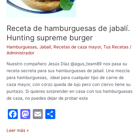
Receta de hamburguesas de jabalí.
Hunting supreme burger
Hamburguesas
,
Jabalí
,
Recetas de caza mayor
,
Tus Recetas
/
Administrador
Nuestro compañero Jesús Díaz @agus_team89 nos pasa su
receta secreta para sus hamburguesas de jabalí. Una mezcla
para hamburguesas, ideal para cualquier tipo de carne de
caza mayor, con corzo queda de lujo pero con ciervo tiene su
puntazo. Si quieres sorprender en casa con tus hamburguesas
de caza, no puedes dejar de probar esta
F
M
E
C
a
a
m
o
c
st
ai
m
Leer más »