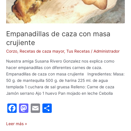
Empanadillas de caza con masa
crujiente
Corzo
,
Recetas de caza mayor
,
Tus Recetas
/
Administrador
Nuestra amiga Susana Rivero Gonzalez nos explica como
hacer empanadillas con diferentes carnes de caza.
Empanadillas de caza con masa crujiente Ingredientes: Masa:
50 g. de mantequilla 500 g. de harina 225 ml. de agua
templada 1 cuchara de sal gruesa Relleno: Carne de caza
Jamón serrano Ajo 1 huevo Pan mojado en leche Cebolla
F
M
E
C
a
a
m
o
c
st
ai
m
Leer más »