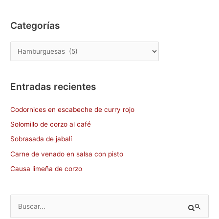
e
o
l
p
b
d
ar
Categorías
o
o
tir
o
n
k
Entradas recientes
Codornices en escabeche de curry rojo
Solomillo de corzo al café
Sobrasada de jabalí
Carne de venado en salsa con pisto
Causa limeña de corzo
B