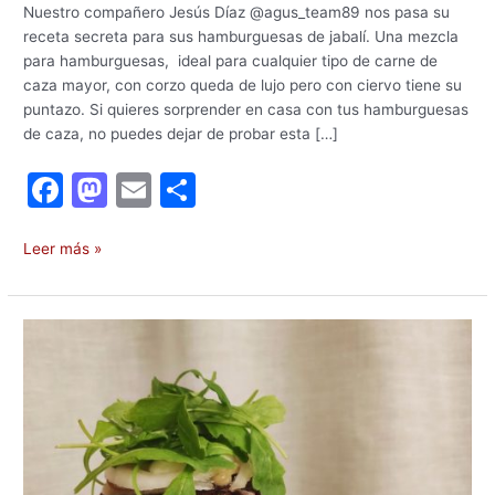
Nuestro compañero Jesús Díaz @agus_team89 nos pasa su
receta secreta para sus hamburguesas de jabalí. Una mezcla
para hamburguesas, ideal para cualquier tipo de carne de
caza mayor, con corzo queda de lujo pero con ciervo tiene su
puntazo. Si quieres sorprender en casa con tus hamburguesas
de caza, no puedes dejar de probar esta […]
F
M
E
C
a
a
m
o
c
st
ai
m
Leer más »
e
o
l
p
b
d
ar
Receta
o
o
tir
de
hamburguesa
o
n
PREMIUM
k
de
corzo
MC