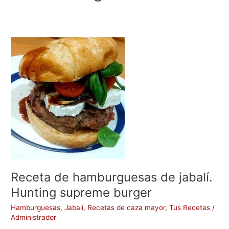
Receta
de
hamburguesas
de
jabalí.
Hunting
supreme
burger
Receta de hamburguesas de jabalí.
Hunting supreme burger
Hamburguesas
,
Jabalí
,
Recetas de caza mayor
,
Tus Recetas
/
Administrador