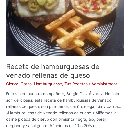
rellenas
de
queso
Receta de hamburguesas de
venado rellenas de queso
Ciervo
,
Corzo
,
Hamburguesas
,
Tus Recetas
/
Administrador
Fotazas de nuestro compañero, Sergio Diez Álvarez. No sólo
son deliciosas, esta receta de hamburguesas de venado
rellenas de queso, son puro amor, cariño, elegancia y calidad.
«Hamburguesas de venado rellenas de queso.» Aliñamos la
carne picada de ciervo con pimienta negra, ajo, perejil,
orégano y sal al gusto. Añadimos un 10 o 20% de