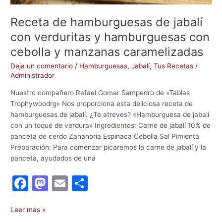
caramelizadas
Receta de hamburguesas de jabalí
con verduritas y hamburguesas con
cebolla y manzanas caramelizadas
Deja un comentario
/
Hamburguesas
,
Jabalí
,
Tus Recetas
/
Administrador
Nuestro compañero Rafael Gomar Sampedro de «Tablas
Trophywoodrg» Nos proporciona esta deliciosa receta de
hamburguesas de jabalí. ¿Te atreves? «Hamburguesa de jabalí
con un toque de verdura» Ingredientes: Carne de jabalí 10% de
panceta de cerdo Zanahoria Espinaca Cebolla Sal Pimienta
Preparación: Para comenzar picaremos la carne de jabalí y la
panceta, ayudados de una
F
M
E
C
a
a
m
o
c
st
ai
m
Leer más »