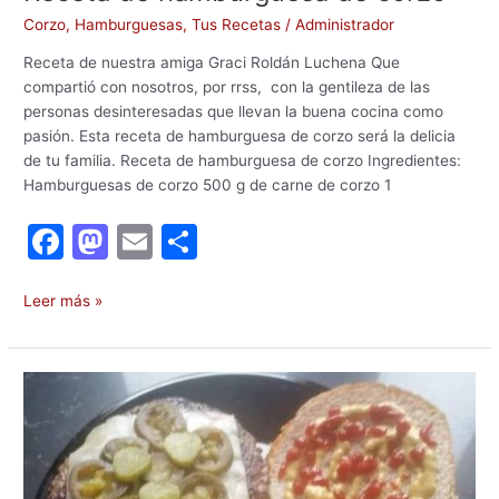
Corzo
,
Hamburguesas
,
Tus Recetas
/
Administrador
Receta de nuestra amiga Graci Roldán Luchena Que
compartió con nosotros, por rrss, con la gentileza de las
personas desinteresadas que llevan la buena cocina como
pasión. Esta receta de hamburguesa de corzo será la delicia
de tu familia. Receta de hamburguesa de corzo Ingredientes:
Hamburguesas de corzo 500 g de carne de corzo 1
F
M
E
C
a
a
m
o
c
st
ai
m
Leer más »
e
o
l
p
b
d
ar
Receta
o
o
tir
de
hamburguesas
o
n
de
k
venado