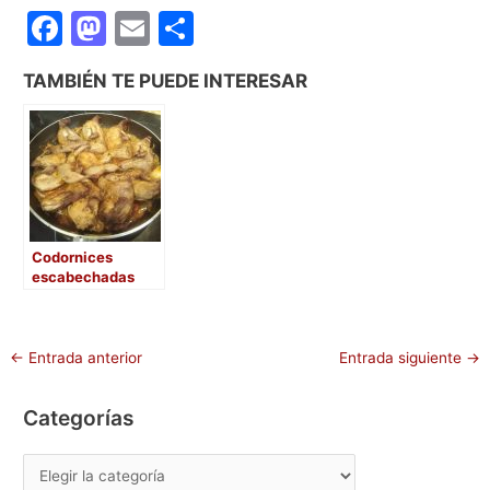
F
M
E
C
a
a
m
o
TAMBIÉN TE PUEDE INTERESAR
c
st
ai
m
e
o
l
p
b
d
ar
o
o
tir
o
n
Codornices
k
escabechadas
←
Entrada anterior
Entrada siguiente
→
Categorías