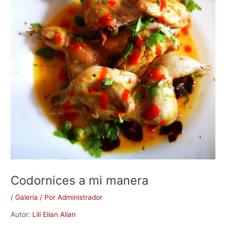
Codornices a mi manera
/
Galería
/ Por
Administrador
Autor:
Lili Elian Alían