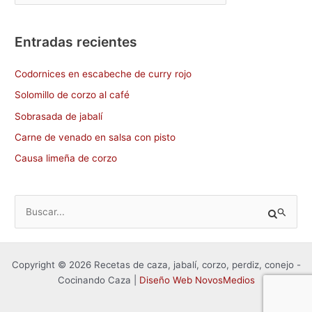
Entradas recientes
Codornices en escabeche de curry rojo
Solomillo de corzo al café
Sobrasada de jabalí
Carne de venado en salsa con pisto
Causa limeña de corzo
B
u
s
Copyright © 2026 Recetas de caza, jabalí, corzo, perdiz, conejo -
c
Cocinando Caza |
Diseño Web NovosMedios
a
r