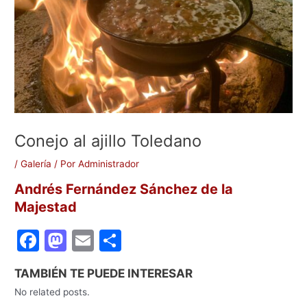
Conejo al ajillo Toledano
/
Galería
/ Por
Administrador
Andrés Fernández Sánchez de la
Majestad
F
M
E
C
a
a
m
o
TAMBIÉN TE PUEDE INTERESAR
c
st
ai
m
No related posts.
e
o
l
p