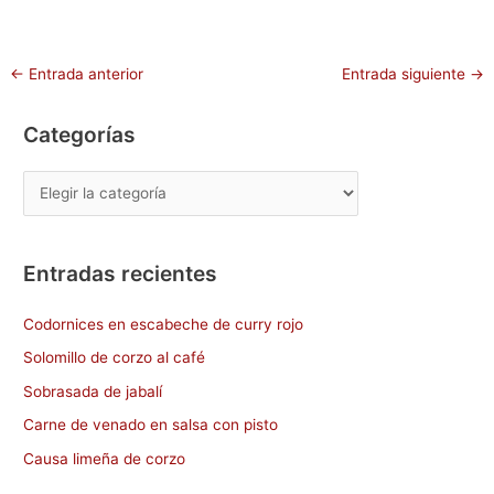
b
d
ar
o
o
tir
←
Entrada anterior
Entrada siguiente
→
o
n
k
Categorías
Entradas recientes
Codornices en escabeche de curry rojo
Solomillo de corzo al café
Sobrasada de jabalí
Carne de venado en salsa con pisto
Causa limeña de corzo