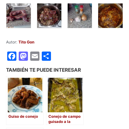
Autor:
Tito Gon
F
M
E
C
a
a
m
o
TAMBIÉN TE PUEDE INTERESAR
c
st
ai
m
e
o
l
p
b
d
ar
o
o
tir
o
n
Guiso de conejo
Conejo de campo
k
guisado a la
lumbre