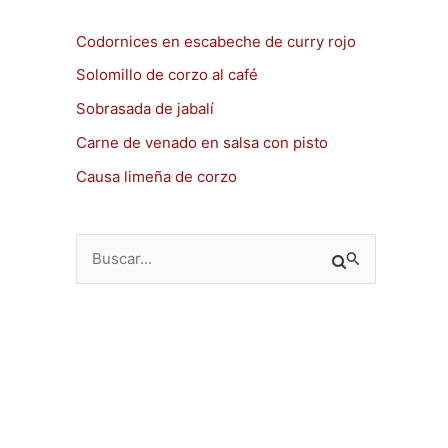
Codornices en escabeche de curry rojo
Solomillo de corzo al café
Sobrasada de jabalí
Carne de venado en salsa con pisto
Causa limeña de corzo
B
u
s
c
a
r
p