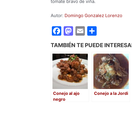
tomate bravo de viña.
Autor:
Domingo Gonzalez Lorenzo
F
M
E
C
a
a
m
o
TAMBIÉN TE PUEDE INTERESA
c
st
ai
m
e
o
l
p
b
d
ar
o
o
tir
o
n
Conejo al ajo
Conejo a la Jordi
k
negro