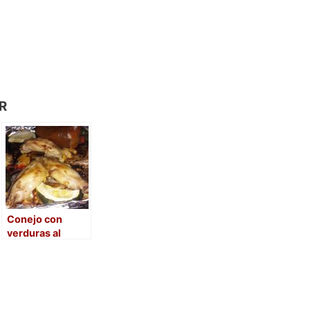
R
Conejo con
verduras al
horno