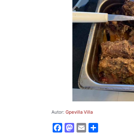
Autor:
Gpevilla Villa
F
M
E
C