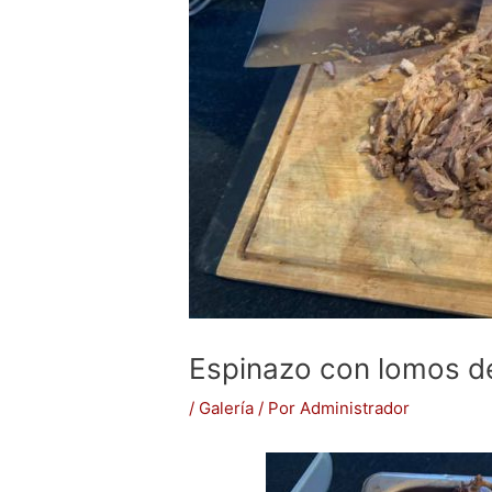
Espinazo con lomos d
/
Galería
/ Por
Administrador