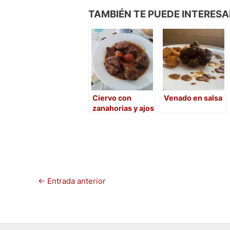
a
a
m
o
TAMBIÉN TE PUEDE INTERESA
c
st
ai
m
e
o
l
p
b
d
ar
o
o
tir
o
n
Ciervo con
Venado en salsa
k
zanahorias y ajos
←
Entrada anterior