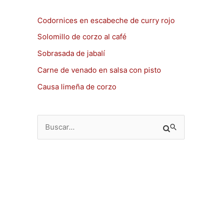
Codornices en escabeche de curry rojo
Solomillo de corzo al café
Sobrasada de jabalí
Carne de venado en salsa con pisto
Causa limeña de corzo
B
u
s
c
a
r
p