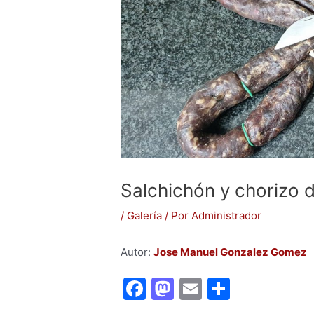
Salchichón y chorizo d
/
Galería
/ Por
Administrador
Autor:
Jose Manuel Gonzalez Gomez
F
M
E
C
a
a
m
o