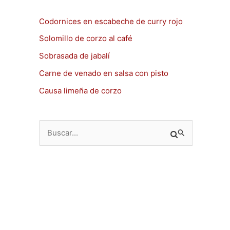
Codornices en escabeche de curry rojo
Solomillo de corzo al café
Sobrasada de jabalí
Carne de venado en salsa con pisto
Causa limeña de corzo
B
u
s
c
a
r
p