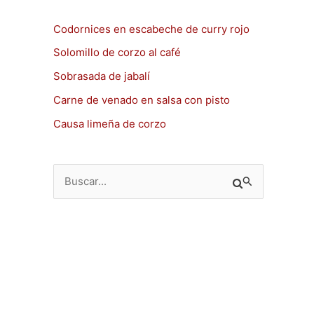
Codornices en escabeche de curry rojo
Solomillo de corzo al café
Sobrasada de jabalí
Carne de venado en salsa con pisto
Causa limeña de corzo
B
u
s
c
a
r
p