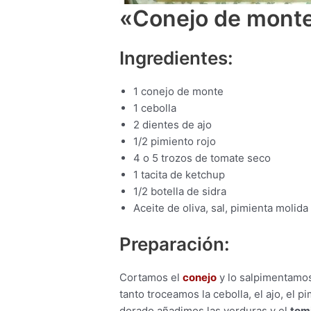
«Conejo de monte 
Ingredientes:
1 conejo de monte
1 cebolla
2 dientes de ajo
1/2 pimiento rojo
4 o 5 trozos de tomate seco
1 tacita de ketchup
1/2 botella de sidra
Aceite de oliva, sal, pimienta molida 
Preparación:
Cortamos el
conejo
y lo salpimentamos
tanto troceamos la cebolla, el ajo, el p
dorado añadimos las verduras y el
tomi