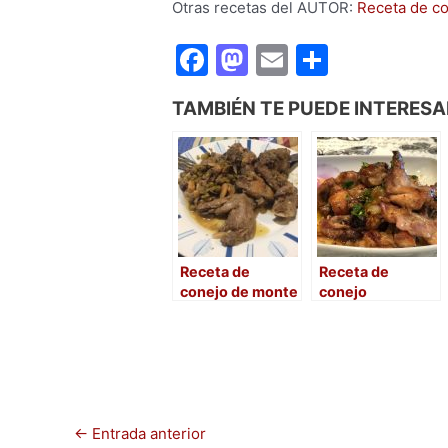
Otras recetas del AUTOR:
Receta de co
F
M
E
C
a
a
m
o
TAMBIÉN TE PUEDE INTERESA
c
st
ai
m
e
o
l
p
b
d
ar
o
o
tir
o
n
Receta de
Receta de
k
conejo de monte
conejo
“a lo Pableras”
macerado con
cebolla,
espinaca, ajo y
pimienta
←
Entrada anterior