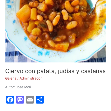
Ciervo con patata, judías y castañas
Galería
/
Administrador
Autor: Jose Moli
F
M
E
C
a
a
m
o