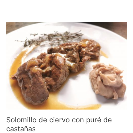
Solomillo
de
ciervo
con
puré
de
castañas
Solomillo de ciervo con puré de
castañas