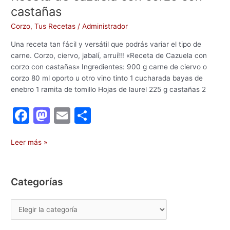
castañas
Corzo
,
Tus Recetas
/
Administrador
Una receta tan fácil y versátil que podrás variar el tipo de
carne. Corzo, ciervo, jabalí, arruí!!! «Receta de Cazuela con
corzo con castañas» Ingredientes: 900 g carne de ciervo o
corzo 80 ml oporto u otro vino tinto 1 cucharada bayas de
enebro 1 ramita de tomillo Hojas de laurel 225 g castañas 2
F
M
E
C
a
a
m
o
c
st
ai
m
Leer más »
e
o
l
p
b
d
ar
Categorías
o
o
tir
o
n