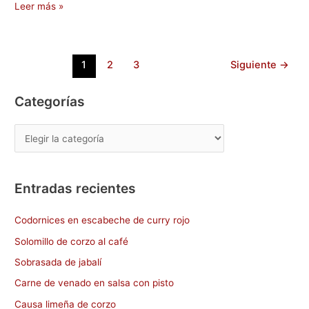
c
st
ai
m
Leer más »
e
o
l
p
b
d
ar
1
2
3
Siguiente
→
o
o
tir
o
n
Categorías
k
Entradas recientes
Codornices en escabeche de curry rojo
Solomillo de corzo al café
Sobrasada de jabalí
Carne de venado en salsa con pisto
Causa limeña de corzo