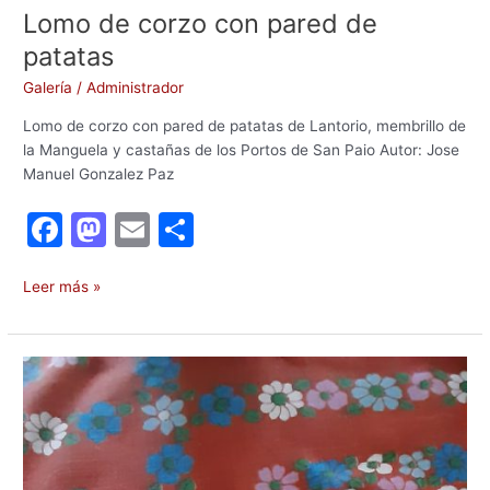
Lomo de corzo con pared de
patatas
Galería
/
Administrador
Lomo de corzo con pared de patatas de Lantorio, membrillo de
la Manguela y castañas de los Portos de San Paio Autor: Jose
Manuel Gonzalez Paz
F
M
E
C
a
a
m
o
c
st
ai
m
Leer más »
e
o
l
p
b
d
ar
Lomo
o
o
tir
de
corzo
o
n
guisado
k