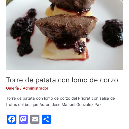
o
n
con
k
lomo
de
corzo
Torre de patata con lomo de corzo
Galería
/
Administrador
Torre de patata con lomo de corzo del Priorat con salsa de
frutas del bosque Autor: Jose Manuel Gonzalez Paz
F
M
E
C
a
a
m
o