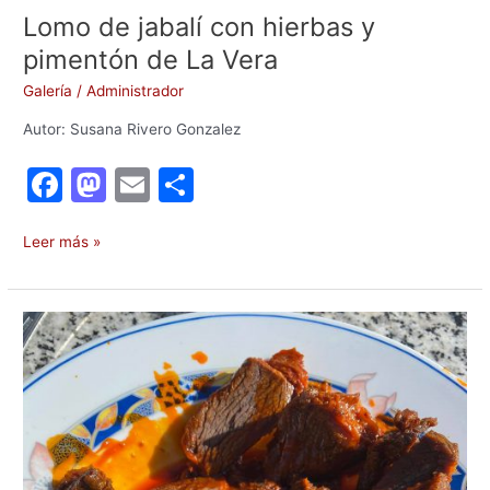
Lomo de jabalí con hierbas y
pimentón de La Vera
Galería
/
Administrador
Autor: Susana Rivero Gonzalez
F
M
E
C
a
a
m
o
c
st
ai
m
Leer más »
e
o
l
p
b
d
ar
Lomos
o
o
tir
de
gamo
o
n
en
k
manteca