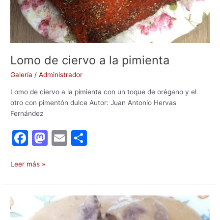
Lomo de ciervo a la pimienta
Galería
/
Administrador
Lomo de ciervo a la pimienta con un toque de orégano y el
otro con pimentón dulce Autor: Juan Antonio Hervas
Fernández
F
M
E
C
a
a
m
o
c
st
ai
m
Leer más »
e
o
l
p
b
d
ar
Lomo
o
o
tir
de