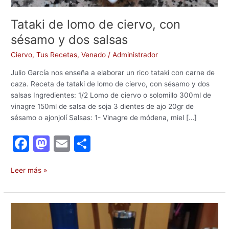
Tataki de lomo de ciervo, con
sésamo y dos salsas
Ciervo
,
Tus Recetas
,
Venado
/
Administrador
Julio García nos enseña a elaborar un rico tataki con carne de
caza. Receta de tataki de lomo de ciervo, con sésamo y dos
salsas Ingredientes: 1/2 Lomo de ciervo o solomillo 300ml de
vinagre 150ml de salsa de soja 3 dientes de ajo 20gr de
sésamo o ajonjolí Salsas: 1- Vinagre de módena, miel […]
F
M
E
C
a
a
m
o
c
st
ai
m
Leer más »
e
o
l
p
b
d
ar
Lomo
o
o
tir
de