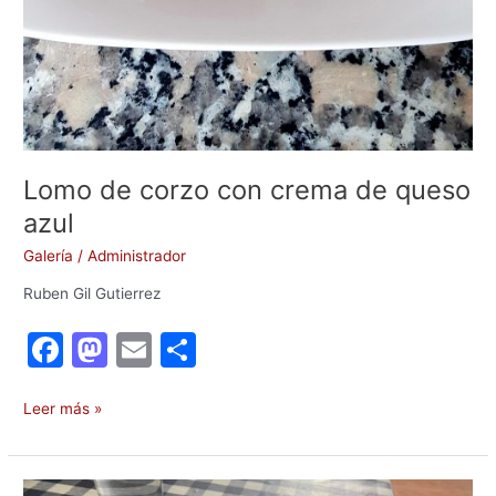
Lomo de corzo con crema de queso
azul
Galería
/
Administrador
Ruben Gil Gutierrez
F
M
E
C
a
a
m
o
c
st
ai
m
Leer más »
e
o
l
p
b
d
ar
Lomo