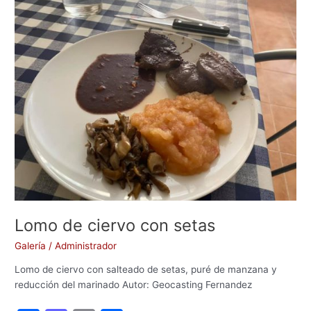
o
o
tir
de
ciervo
o
n
con
k
setas
Lomo de ciervo con setas
Galería
/
Administrador
Lomo de ciervo con salteado de setas, puré de manzana y
reducción del marinado Autor: Geocasting Fernandez