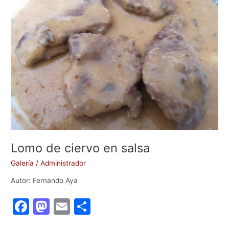
ciervo
o
n
en
k
salsa
Lomo de ciervo en salsa
Galería
/
Administrador
Autor: Fernando Aya
F
M
E
C
a
a
m
o