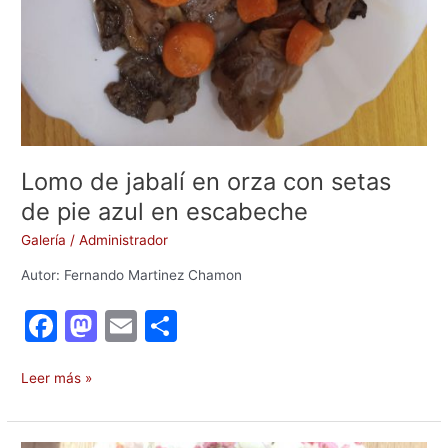
Lomo de jabalí en orza con setas
de pie azul en escabeche
Galería
/
Administrador
Autor: Fernando Martinez Chamon
F
M
E
C
a
a
m
o
c
st
ai
m
Leer más »
e
o
l
p