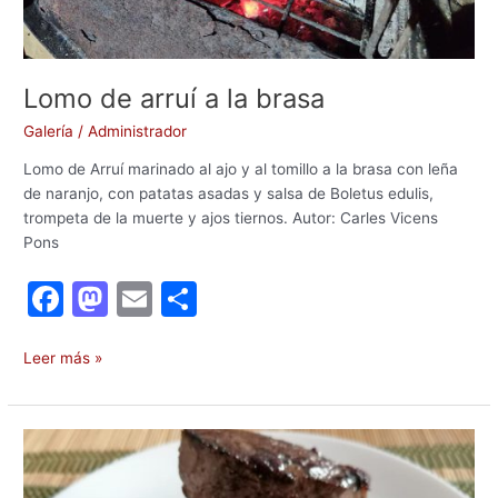
Lomo de arruí a la brasa
Galería
/
Administrador
Lomo de Arruí marinado al ajo y al tomillo a la brasa con leña
de naranjo, con patatas asadas y salsa de Boletus edulis,
trompeta de la muerte y ajos tiernos. Autor: Carles Vicens
Pons
F
M
E
C
a
a
m
o
c
st
ai
m
Leer más »
e
o
l
p
b
d
ar
Torre
o
o
tir
de
patata