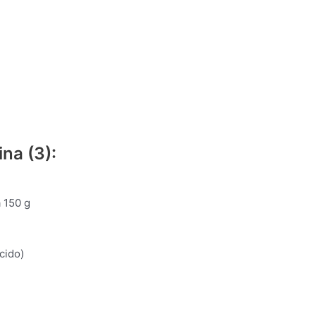
ina (3):
 150 g
cido)