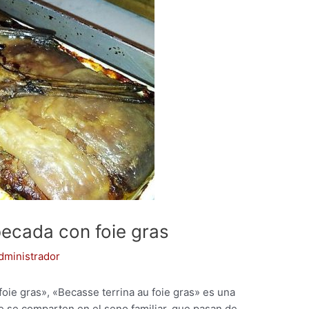
becada con foie gras
dministrador
foie gras», «Becasse terrina au foie gras» es una
ue se comparten en el seno familiar, que pasan de