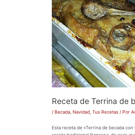
Receta de Terrina de 
/
Becada
,
Navidad
,
Tus Recetas
/ Por
A
Esta receta de «Terrina de becada con 
receta tradicional francesa, de esas q