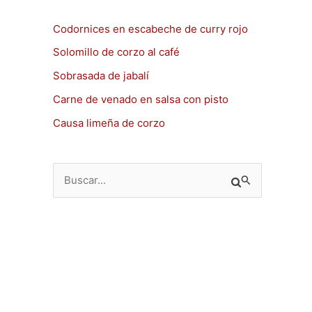
Codornices en escabeche de curry rojo
Solomillo de corzo al café
Sobrasada de jabalí
Carne de venado en salsa con pisto
Causa limeña de corzo
B
u
s
c
a
r
p