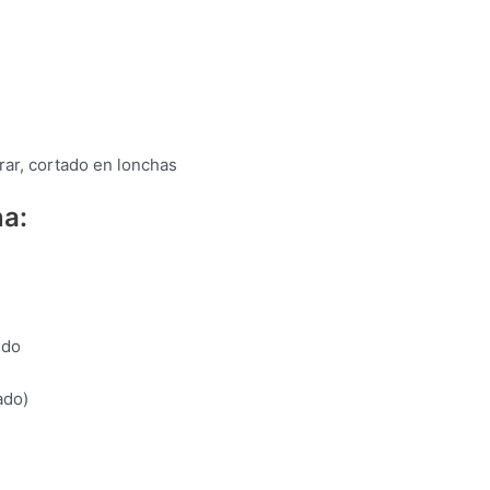
rar, cortado en lonchas
na:
ldo
ado)