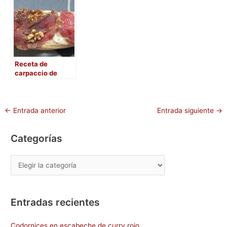
dados
encebollados.
Receta de
carpaccio de
ciervo
←
Entrada anterior
Entrada siguiente
→
Categorías
Entradas recientes
Codornices en escabeche de curry rojo