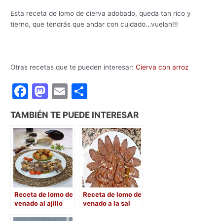
Esta receta de lomo de cierva adobado, queda tan rico y
tierno, que tendrás que andar con cuidado…vuelan!!!
Otras recetas que te pueden interesar:
Cierva con arroz
F
M
E
C
a
a
m
o
TAMBIÉN TE PUEDE INTERESAR
c
st
ai
m
e
o
l
p
b
d
ar
o
o
tir
o
n
Receta de lomo de
Receta de lomo de
k
venado al ajíllo
venado a la sal
con patatas a