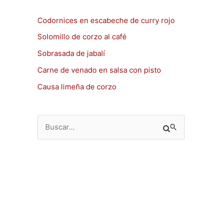
Codornices en escabeche de curry rojo
Solomillo de corzo al café
Sobrasada de jabalí
Carne de venado en salsa con pisto
Causa limeña de corzo
B
u
s
c
a
r
p