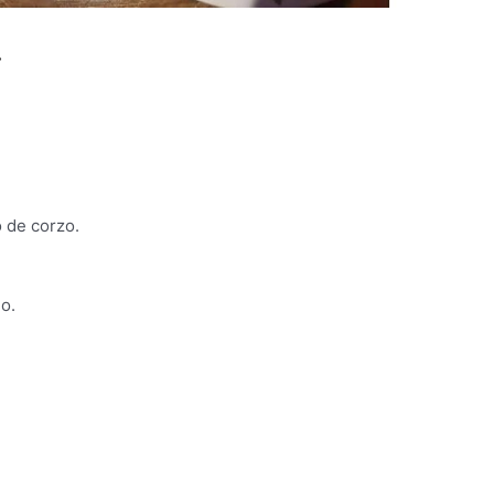
»
 de corzo.
o.