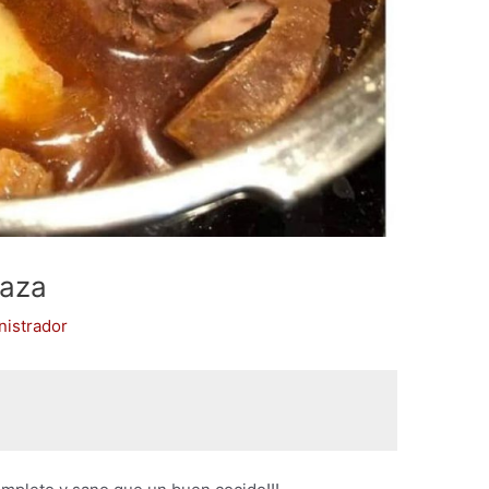
caza
nistrador
z