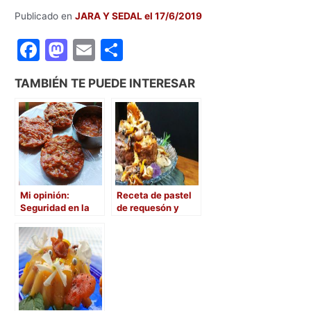
Publicado en
JARA Y SEDAL el 17/6/2019
F
M
E
C
a
a
m
o
TAMBIÉN TE PUEDE INTERESAR
c
st
ai
m
e
o
l
p
b
d
ar
o
o
tir
o
n
Mi opinión:
Receta de pastel
k
Seguridad en la
de requesón y
caza y en la
setas
comida