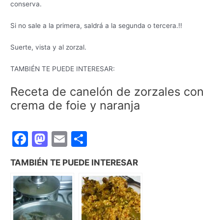
conserva.
Si no sale a la primera, saldrá a la segunda o tercera.!!
Suerte, vista y al zorzal.
TAMBIÉN TE PUEDE INTERESAR:
Receta de canelón de zorzales con
crema de foie y naranja
F
M
E
C
a
a
m
o
TAMBIÉN TE PUEDE INTERESAR
c
st
ai
m
e
o
l
p
b
d
ar
o
o
tir