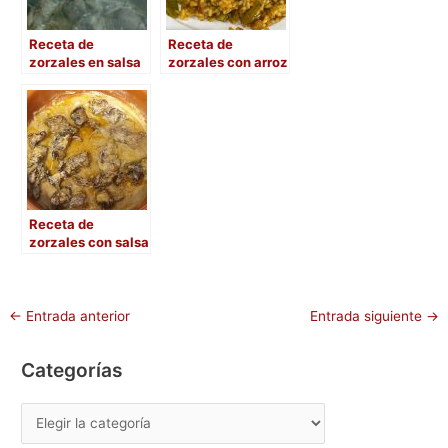
o
n
Receta de
Receta de
k
zorzales en salsa
zorzales con arroz
Receta de
zorzales con salsa
de almendras
←
Entrada anterior
Entrada siguiente
→
Categorías