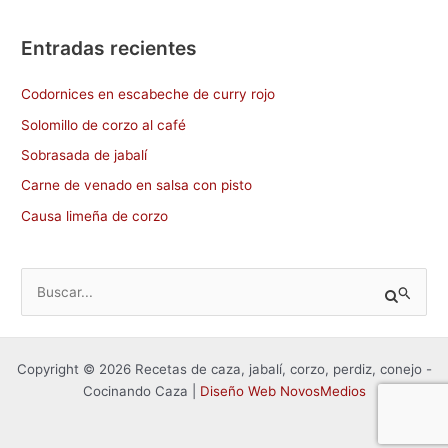
Entradas recientes
Codornices en escabeche de curry rojo
Solomillo de corzo al café
Sobrasada de jabalí
Carne de venado en salsa con pisto
Causa limeña de corzo
B
u
s
Copyright © 2026 Recetas de caza, jabalí, corzo, perdiz, conejo -
c
Cocinando Caza |
Diseño Web NovosMedios
a
r