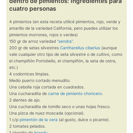
dentro de pimientos: Ingredientes para
cuatro personas
4 pimientos (en esta receta utilicé pimientos, rojo, verde y
amarillo de la variedad California, pero puedes utilizar los
pimientos morrones, rojos o verdes)
150 gr de arroz variedad
“sendra”
.
200 gr de setas silvestres
Cantharellus cibarius
(aunque
vale cualquier otro tipo de seta silvestre o de cultivo, como
el champiñón Portobello, el champiñón, la seta de ostra,
etc.)
4 codornices limpias.
Medio puerro cortado menudito.
Una cebolla roja cortada en cuadrados.
Una cucharadita de
carne de pimiento choricero
.
2 dientes de ajo.
Una cucharadita de tomillo seco o unas hojas fresco.
Una pizca de nuez moscada (opcional).
1 c/p
pimentón de la vera
(al gusto, dulce o picante).
2 tomates pelados.
1 chorrito de
brandy
.