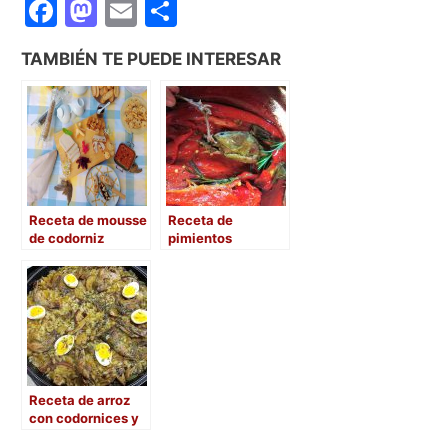
F
M
E
C
a
a
m
o
TAMBIÉN TE PUEDE INTERESAR
c
st
ai
m
e
o
l
p
b
d
ar
o
o
tir
o
n
Receta de mousse
Receta de
k
de codorniz
pimientos
morrones asados
con codornices
Receta de arroz
con codornices y
Boletus al horno