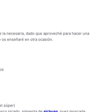
e la necesaria, dado que aproveché para hacer una
e os enseñaré en otra ocasión.
dos
el súper)
esco picado, pimienta de
sichuan
, nuez moscada,