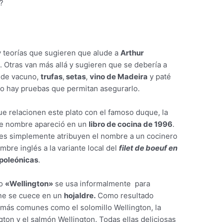
?
y teorías que sugieren que alude a
Arthur
. Otras van más allá y sugieren que se debería a
de vacuno,
trufas
,
setas
,
vino de Madeira
y paté
o hay pruebas que permitan asegurarlo.
e relacionen este plato con el famoso duque, la
ste nombre apareció en un
libro de cocina de 1996
.
es simplemente atribuyen el nombre a un cocinero
mbre inglés a la variante local del
filet de boeuf en
poleónicas
.
no
«Wellington»
se usa informalmente para
arne se cuece en un
hojaldre.
Como resultado
 más comunes como el solomillo Wellington, la
gton y el salmón Wellington. Todas ellas deliciosas