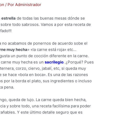
ton
/ Por
Administrador
a
estrella
de todas las buenas mesas dónde se
 y sobre todo sabrosos. Vamos a por esta receta de
fado!!!
ía no acabamos de ponernos de acuerdo sobe el
rne muy hecha
» «la carne está roja» etc…
usta un punto de cocción diferente en la carne.
a carne muy hecha es un
sacrilegio
. ¿Porqué? Pues
ernera, corzo, ciervo, jabalí, etc, si queda muy
e se hace «bola en boca». Es una de las razones
s por la borda el plato, sus ingredientes o incluso
ca pena.
go, queda de lujo. La carne queda bien hecha,
ia y sobre todo, una receta facilísima para poder
rañables. Y este último detalle seguro que es