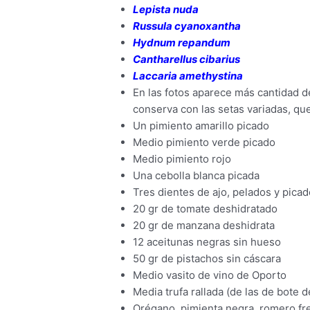
Lepista nuda
Russula cyanoxantha
Hydnum repandum
Cantharellus cibarius
Laccaria amethystina
En las fotos aparece más cantidad d
conserva con las setas variadas, qu
Un pimiento amarillo picado
Medio pimiento verde picado
Medio pimiento rojo
Una cebolla blanca picada
Tres dientes de ajo, pelados y pica
20 gr de tomate deshidratado
20 gr de manzana deshidrata
12 aceitunas negras sin hueso
50 gr de pistachos sin cáscara
Medio vasito de vino de Oporto
Media trufa rallada (de las de bote d
Orégano, pimienta negra, romero fr