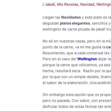
/
Jabalí
,
Mis Recetas
,
Navidad
,
Welling
Llegan las
Navidades
y este plato es l
degustan
platos elegantes
, sencillos
wellington de carne picada de jabalí tru
No sé en vuestras casas, pero en la m
punto de la carne, «a mi me gusta la
ca
Resumiendo, que a cada comensal les g
Pero en el caso del
Wellington
dejar l
porque la carne que utilicemos, ya sea t
hecha, resultará seca. Razón por la qu
por la que con un simple detalle, tiramo
el sabor de la elaboración. Una auténti
Sin embargo esta opción que os propon
pero no pasada. Con sabor, con presenc
disfrutar todos de estas fechas tan ent