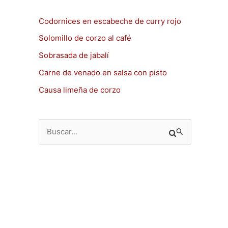
Codornices en escabeche de curry rojo
Solomillo de corzo al café
Sobrasada de jabalí
Carne de venado en salsa con pisto
Causa limeña de corzo
B
u
s
c
a
r
p